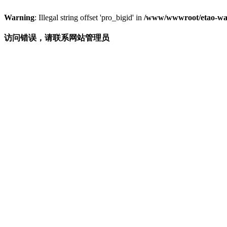
Warning
: Illegal string offset 'pro_bigid' in
/www/wwwroot/etao-wa
访问错误，请联系网站管理员