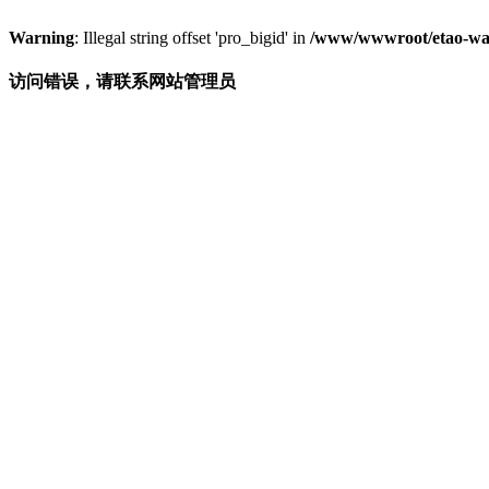
Warning
: Illegal string offset 'pro_bigid' in
/www/wwwroot/etao-wa
访问错误，请联系网站管理员